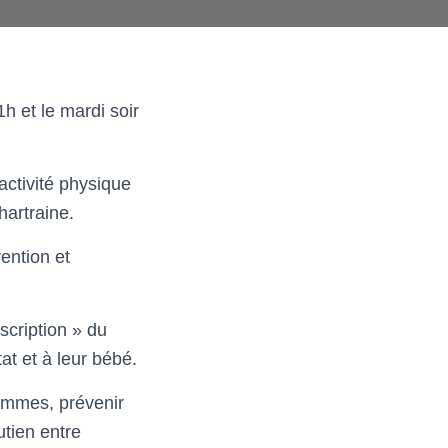
 et le mardi soir
ctivité physique
hartraine.
ention et
cription » du
at et à leur bébé.
femmes, prévenir
tien entre