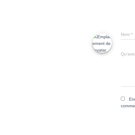
Nom
*
Qu’avez
Enr
commen