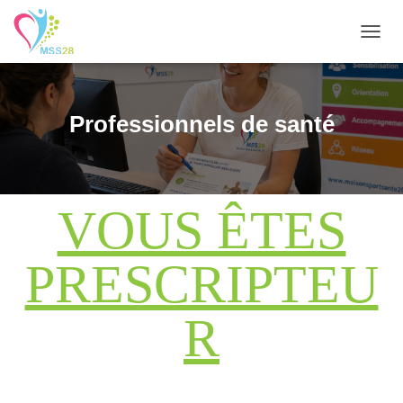
O
U
V
R
I
Professionnels de santé
R
/
F
E
R
VOUS ÊTES
M
E
R
PRESCRIPTEU
L
A
N
R
A
V
I
G
A